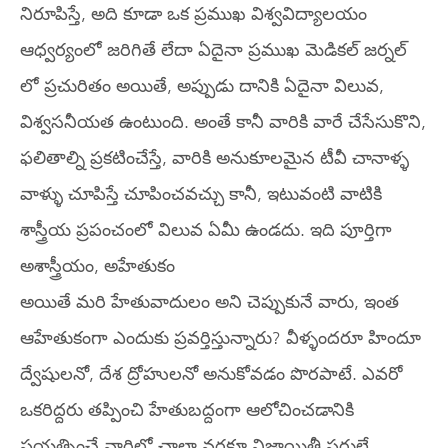
నిరూపిస్తే, అది కూడా ఒక ప్రముఖ విశ్వవిద్యాలయం
ఆధ్వర్యంలో జరిగితే లేదా ఏదైనా ప్రముఖ మెడికల్ జర్నల్
లో ప్రచురితం అయితే, అప్పుడు దానికి ఏదైనా విలువ,
విశ్వసనీయత ఉంటుంది. అంతే కానీ వారికి వారే చేసేసుకొని,
ఫలితాల్ని ప్రకటించేస్తే, వారికి అనుకూలమైన టీవీ చానాళ్ళ
వాళ్ళు చూపిస్తే చూపించవచ్చు కానీ, ఇటువంటి వాటికి
శాస్త్రీయ ప్రపంచంలో విలువ ఏమీ ఉండదు. ఇది పూర్తిగా
అశాస్త్రీయం, అహేతుకం
అయితే మరి హేతువాదులం అని చెప్పుకునే వారు, ఇంత
ఆహేతుకంగా ఎందుకు ప్రవర్తిస్తున్నారు? వీళ్ళందరూ హిందూ
ద్వేషులనో, దేశ ద్రోహులనో అనుకోవడం పొరపాటే. ఎవరో
ఒకరిద్దరు తప్పించి హేతుబద్దంగా ఆలోచించడానికి
ప్రయత్నించే వారిలో చాలా వరకూ నిజాయితీ పరులే