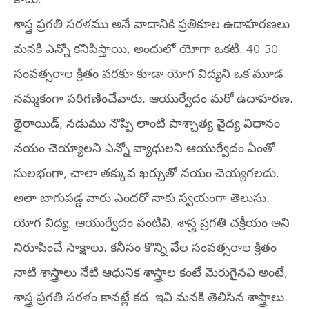
శాస్త్ర ప్రగతి సరళము అనే వాదానికి ప్రతికూల ఉదాహరణలు
మనకి ఎన్నో కనిపిస్తాయి, అందులో యోగా ఒకటి. 40-50
సంవత్సరాల క్రితం వరకూ కూడా యోగ విద్యని ఒక మూడ
నమ్మకంగా పరిగణించేవారు. ఆయుర్వేదం మరో ఉదాహరణ.
థైరాయిడ్, నడుము నొప్పి లాంటి పాశ్చాత్య వైద్య విధానం
నయం చెయ్యాలని ఎన్నో వ్యాధులని ఆయుర్వేదం ఏంతో
సులభంగా, చాలా తక్కువ ఖర్చుతో నయం చెయ్యగలదు.
అలా బాగుపడ్డ వారు ఎందరో నాకు స్వయంగా తెలుసు.
యోగ విద్య, ఆయుర్వేదం వంటివి, శాస్త్ర ప్రగతి చక్రీయం అని
నిరూపించే సాక్షాలు. కనీసం కొన్ని వేల సంవత్సరాల క్రితం
నాటి శాస్త్రాలు నేటి ఆధునిక శాస్త్రాల కంటే మెరుగైనవి అంటే,
శాస్త్ర ప్రగతి సరళం కానట్లే కద. ఇవి మనకి తెలిసిన శాస్త్రాలు.