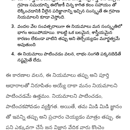
గ్రహణ సమయాన్ని ఈరోజుకీ చిన్న కాగిత కలం సహాయం తో
లెక్కించడానికి వీలైన పరిజ్ఞానాన్ని ఇచ్చిన సంస్కృతే ఈ గ్రహణ
నియమాలని కూడా చెప్తోంది.
వందల వేల సంవత్సరాలుగా ఈ నియమాలు మన సంస్కృతిలో
భాగం అయిపోయాయి. కాబట్టి ఒక బలమైన, శాస్త్రీయమైన
కారణం లేకుండా వాటిని తప్పు అని తెల్చేయ్యడం మూర్ఖత్వమే
అవుతుంది
ఈ నియమాలు పాటించడం వలన, లాభం సంగతి పక్కనబెడితే
నష్టమైతే లేదు.
ఈ కారణాల వలన, ఈ నియమాలు తప్పు అని పూర్తి
ఆధారాలతో నిరూపితం అయ్యే దాకా మనం నియమాలని
పాటించడమే ఉత్తమం. నియమాలని పాటించడం,
పాటించకపోవడం వ్యక్తిగత. అయితే, తమ మిడి మిడి జ్ఞానం
తో ఇవన్ని తప్పు అని ప్రచారం చెయ్యడం మాత్రం తప్పు. ఈ
పని ఎక్కువగా చేసే జన విజ్ఞాన వేదిక వారు కొంచెం