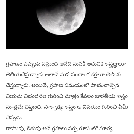
గ్రహణం ఎప్పుడు వస్తుంది అనేది మనకి ఆధునిక శాస్త్రజ్ఞులూ
తెలియచేస్తున్నారు అలానే మన పంచాంగ కర్తలూ తెలియ
చేస్తున్నారు. అయితే, గ్రహణ సమయంలో పాటించాల్సిన
నియమ నిభందనల గురించి మాత్రం కేవలం భారతీయ శాస్త్రం
మాత్రమే చెప్తుంది. పాశ్చాత్య శాస్త్రం ఆ విషయం గురించి ఏమీ
చెప్పదు
రాహువు, కేతువు అనే గ్రహాలు సర్ప రూపంలో సూర్య,