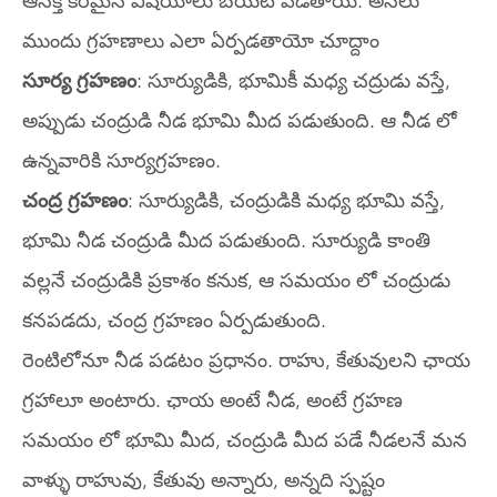
ఆసక్తి కరమైన విషయాలు బయట పడతాయి. అసలు
ముందు గ్రహణాలు ఎలా ఏర్పడతాయో చూద్దాం
సూర్య గ్రహణం
: సూర్యుడికి, భూమికీ మధ్య చద్రుడు వస్తే,
అప్పుడు చంద్రుడి నీడ భూమి మీద పడుతుంది. ఆ నీడ లో
ఉన్నవారికి సూర్యగ్రహణం.
చంద్ర గ్రహణం
: సూర్యుడికి, చంద్రుడికి మధ్య భూమి వస్తే,
భూమి నీడ చంద్రుడి మీద పడుతుంది. సూర్యుడి కాంతి
వల్లనే చంద్రుడికి ప్రకాశం కనుక, ఆ సమయం లో చంద్రుడు
కనపడదు, చంద్ర గ్రహణం ఏర్పడుతుంది.
రెంటిలోనూ నీడ పడటం ప్రధానం. రాహు, కేతువులని ఛాయ
గ్రహాలూ అంటారు. ఛాయ అంటే నీడ, అంటే గ్రహణ
సమయం లో భూమి మీద, చంద్రుడి మీద పడే నీడలనే మన
వాళ్ళు రాహువు, కేతువు అన్నారు, అన్నది స్పష్టం