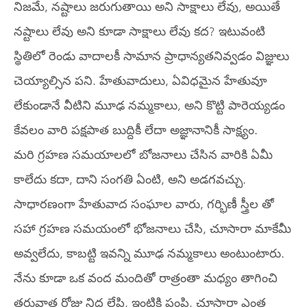
నిజమే, నష్టాలు జరుగుతాయి అని సాక్షాలు లేవు, అయితే
నష్టాలు లేవు అని కూడా సాక్షాలు లేవు కద? ఇటువంటి
స్థితిలో రెండు వాదాలకీ సామాన ప్రాధాన్యతనివ్వడం విజ్ఞులు
చెయ్యాల్సిన పని. హేతువాదులు, ఏవిధమైన హేతువూ
లేకుండానే వీటిని మూఢ నమ్మకాలు, అని కొట్టి పారెయ్యడం
కేవలం వారి పక్షపాత బుద్దికీ లేదా అజ్ఞానానికీ సాక్ష్యం.
మరి గ్రహణ సమయాలలో బోజనాలు చేసిన వారికి ఏమీ
కాలేదు కదా, దాని సంగతి ఏంటి, అని అడగవచ్చు.
సాధారణంగా హేతువాద సంఘాల వారు, గర్భిణీ స్త్రీల తో
సహా గ్రహణ సమయంలో భోజనాలు చేసి, చూసారా మాకేమీ
అవ్వలేదు, కాబట్టి ఇవన్ని మూఢ నమ్మకాలు అంటుంటారు.
నేను కూడా ఒక వంద మందితో రాత్రంతా మధ్యం తాగించి
తరువాత రోజు నిద్ర లేపి, ఇంటికి పంపి, చూసారా ఎంత