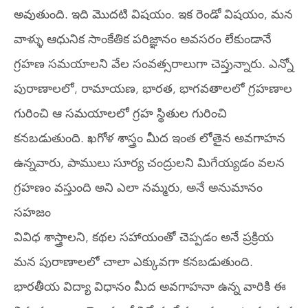
అవుతుంది. ఇది మొదటి విషయం. ఇక రెండో విషయం, మన
వాళ్ళు ఆధునిక సాంకేతిక పరిజ్ఞానం అవసరం లేకుండానే
గ్రహణ సమయాలని వేల సంవత్సరాలుగా చెప్తున్నారు. ఎన్నో
పురాణాలలో, రామాయణ, భారత, భాగవతాలలో గ్రహణాల
గురించి ఆ సమయాలలో గ్రహ స్థితుల గురించి
కనబడుతుంది. ఖగోళ శాస్త్రం మీద ఇంత లోతైన అవగాహన
ఉన్నవారు, పాములు సూర్య చంద్రులని మిగేయ్యడం వలన
గ్రహణం వస్తుంది అని ఎలా నమ్మరు, అనే అనుమానం
సహజం
వివిధ శాస్త్రాలని, కథల సహాయంతో చెప్పడం అనే ప్రక్రియ
మన పురాణాలలో చాలా ఎక్కువగా కనబడుతుంది.
భారతీయ విద్యా విధానం మీద అవగాహనా ఉన్న వారికి ఈ