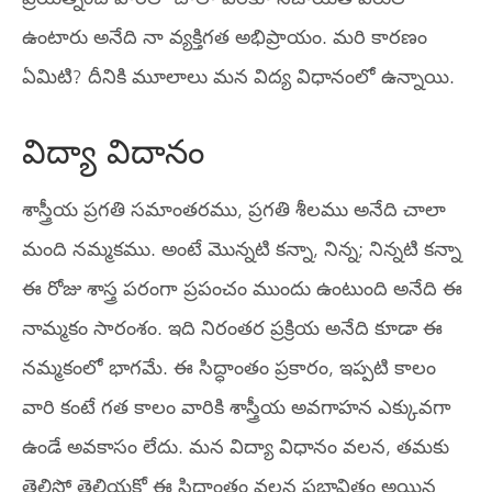
ఉంటారు అనేది నా వ్యక్తిగత అభిప్రాయం. మరి కారణం
ఏమిటి? దీనికి మూలాలు మన విద్య విధానంలో ఉన్నాయి.
విద్యా విదానం
శాస్త్రీయ ప్రగతి సమాంతరము, ప్రగతి శీలము అనేది చాలా
మంది నమ్మకము. అంటే మొన్నటి కన్నా, నిన్న; నిన్నటి కన్నా
ఈ రోజు శాస్త్ర పరంగా ప్రపంచం ముందు ఉంటుంది అనేది ఈ
నామ్మకం సారంశం. ఇది నిరంతర ప్రక్రియ అనేది కూడా ఈ
నమ్మకంలో భాగమే. ఈ సిద్ధాంతం ప్రకారం, ఇప్పటి కాలం
వారి కంటే గత కాలం వారికి శాస్త్రీయ అవగాహన ఎక్కువగా
ఉండే అవకాసం లేదు. మన విద్యా విధానం వలన, తమకు
తెలిసో తెలియకో ఈ సిద్ధాంతం వలన ప్రభావితం అయిన