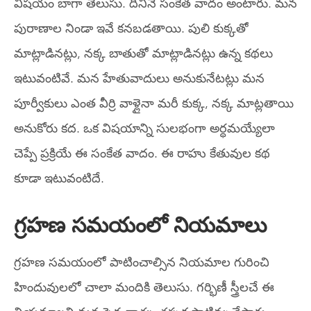
విషయం బాగా తెలుసు. దీనినే సంకేత వాదం అంటారు. మన
పురాణాల నిండా ఇవే కనబడతాయి. పులి కుక్కతో
మాట్లాడినట్లు, నక్క బాతుతో మాట్లాడినట్లు ఉన్న కథలు
ఇటువంటివే. మన హేతువాదులు అనుకునేటట్లు మన
పూర్వీకులు ఎంత వీర్రి వాళ్లైనా మరీ కుక్క, నక్క మాట్లతాయి
అనుకోరు కద. ఒక విషయాన్ని సులభంగా అర్ధమయ్యేలా
చెప్పే ప్రక్రియే ఈ సంకేత వాదం. ఈ రాహు కేతువుల కథ
కూడా ఇటువంటిదే.
గ్రహణ సమయంలో నియమాలు
గ్రహణ సమయంలో పాటించాల్సిన నియమాల గురించి
హిందువులలో చాలా మందికి తెలుసు. గర్భిణీ స్త్రీలచే ఈ