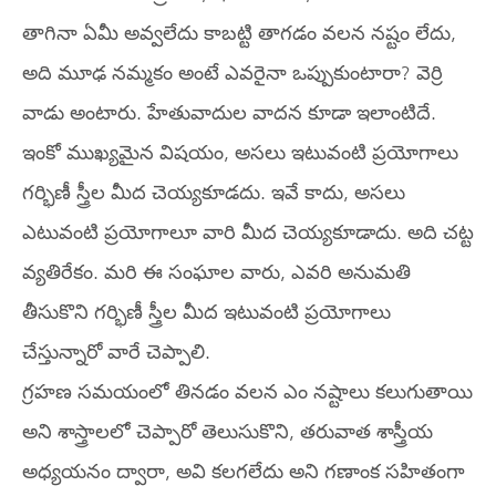
తాగినా ఏమీ అవ్వలేదు కాబట్టి తాగడం వలన నష్టం లేదు,
అది మూఢ నమ్మకం అంటే ఎవరైనా ఒప్పుకుంటారా? వెర్రి
వాడు అంటారు. హేతువాదుల వాదన కూడా ఇలాంటిదే.
ఇంకో ముఖ్యమైన విషయం, అసలు ఇటువంటి ప్రయోగాలు
గర్భిణీ స్త్రీల మీద చెయ్యకూడదు. ఇవే కాదు, అసలు
ఎటువంటి ప్రయోగాలూ వారి మీద చెయ్యకూడాదు. అది చట్ట
వ్యతిరేకం. మరి ఈ సంఘాల వారు, ఎవరి అనుమతి
తీసుకొని గర్భిణీ స్త్రీల మీద ఇటువంటి ప్రయోగాలు
చేస్తున్నారో వారే చెప్పాలి.
గ్రహణ సమయంలో తినడం వలన ఎం నష్టాలు కలుగుతాయి
అని శాస్త్రాలలో చెప్పారో తెలుసుకొని, తరువాత శాస్త్రీయ
అధ్యయనం ద్వారా, అవి కలగలేదు అని గణాంక సహితంగా