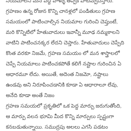
నియమాలని మన పెద్ద వాళ్ళు తప్పక పాటిమ్పచేస్తారు.
గ్రహణం ఉన్న రోజున కొన్ని చానళ్లలో పండితులు గ్రహణ
సమయంలో పాటించాల్సిన నియమాల గురించి చెప్తుంటే,
మరి కొన్నిటిలో హేతువాదులు ఇవాన్నీ మూఢ నమ్మకాలని
వాటిని పాటించనక్కర లేదని చెప్తారు. హేతువాదులు చెప్పేది
కొంత వరకూ నిజమే, గ్రహణ సమయం లో మన శాస్త్రాలలో
చెప్పే నియమాలు పాటించకపోతే కలిగే నష్టాల గురించిన ఏ
ఆధారమూ లేదు. అయితే, అదెంత నిజమో, నష్టాలు
ఉండవు అని నిరూపించడానికి కూడా ఏ ఆధారాలూ లేవు,
అనేది కూడా అంతే నిజం
గ్రహణ సమయలో ప్రకృతిలో ఒక పెద్ద మార్పు జరుగుతోంది,
ఆ మార్పు వలన భూమి మీద కొన్ని మార్పులు స్పష్టంగా
కనబడుతున్నాయి. సముద్రపు అలలు ఎగసి పడటం