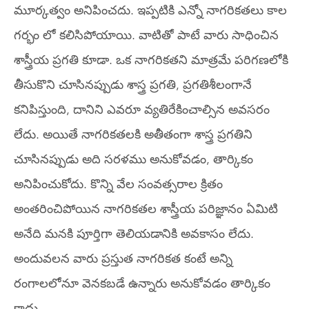
మూర్కత్వం అనిపించదు. ఇప్పటికి ఎన్నో నాగరికతలు కాల
గర్భం లో కలిసిపోయాయి. వాటితో పాటే వారు సాధించిన
శాస్త్రీయ ప్రగతి కూడా. ఒక నాగరికతని మాత్రమే పరిగణలోకి
తీసుకొని చూసినప్పుడు శాస్త్ర ప్రగతి, ప్రగతిశీలంగానే
కనిపిస్తుంది, దానిని ఎవరూ వ్యతిరేకించాల్సిన అవసరం
లేదు. అయితే నాగరికతలకి అతీతంగా శాస్త్ర ప్రగతిని
చూసినప్పుడు అది సరళము అనుకోవడం, తార్కికం
అనిపించుకోదు. కొన్ని వేల సంవత్సరాల క్రితం
అంతరించిపోయిన నాగరికతల శాస్త్రీయ పరిజ్ఞానం ఏమిటి
అనేది మనకి పూర్తిగా తెలియడానికి అవకాసం లేదు.
అందువలన వారు ప్రస్తుత నాగరికత కంటే అన్ని
రంగాలలోనూ వెనకబడే ఉన్నారు అనుకోవడం తార్కికం
కాదు.