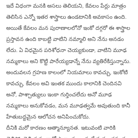
ఇదే విధంగా మనకి అసలు తెలియని, కేవలం పేర్లు మాత్రం
తెలిసిన ఎన్నో ఇతర శాస్త్రాలు ఉండటానికి అవకాసం ఉంది.
అయితే కేవలం మన పురాణాలలోనో ఇంకో దగ్గరో ఈ శాస్త్రాల
ప్రస్తావన ఉంది కాబట్టి వాటిని నమ్మాలి అని నేను అనడం
లేదు. ఏ విధమైన పరిశోధనా చెయ్యకుండా, వాటిని మూఢ
నమ్మకాలు అని కొట్టి పారేయ్యడాన్నే నేను వ్యతిరేకిస్తున్నాను.
అందువలన గ్రహణ కాలంలో నియమాలు కావచ్చు, ఇంకోటి
కావచ్చు, కేవలం అవి ఇంతక ముందు కాలానికి చెందినవి
అనో, పాశ్చాత్యులు ఇంకా గుర్తించలేదు అనో మూఢ
నమ్మకాలు అనుకోవడం, మన మూఢత్వమే అవుతుంది కానీ
హేతుబద్దమైన ఆలోచన అనిపించుకోదు.
దీనికి మరో కారణం ఆత్మాన్యూనత. ఇటువంటి వారికి