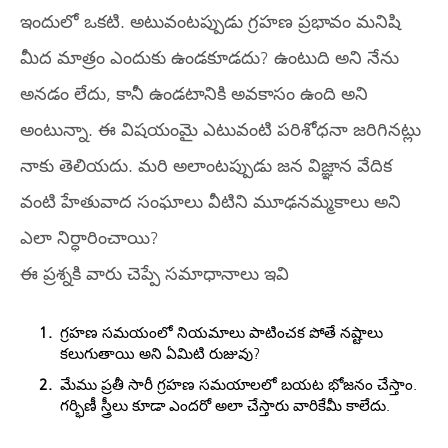
ఇందులో ఒకటి. అటువంటప్పుడు గ్రహణ ప్రభావం మనిషి
మీద మాత్రం ఎందుకు ఉండకూడదు? ఉంటుది అని నేను
అనడం లేదు, కానీ ఉండటానికి అవకాసం ఉంది అని
అంటున్నా. ఈ విషయంమై ఎటువంటి పరిశోధనా జరిగినట్లు
నాకు తెలియదు. మరి అలాంటప్పుడు జన విజ్ఞాన వేదిక
వంటి హేతువాద సంఘాలు వీటిని మూఢనమ్మకాలు అని
ఎలా నిర్ధారించాయి?
ఈ ప్రశ్నకి వారు చెప్పే సమాధానాలు ఇవి
గ్రహణ సమయంలో నియమాలు పాటించక పోతే నష్టాలు
కలుగుతాయి అని ఏమిటి రుజువు?
మేము ప్రతీ సారీ గ్రహణ సమయాలలో బయట భోజనం చేస్తాం.
గర్భిణీ స్త్రీలు కూడా ఎందరో అలా చేస్తారు వారికేమీ కాలేదు.