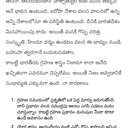
తెలిసో, తెలియకుండానో పాశ్చాత్యుల కంటే మనం తక్కువ
అనే భావన ఉంటుంది. ఐరోపా దేశాల వలస పాలనలో ఉన్న
అన్ని దేశాలలోనూ ఈ పరిస్థితి ఉంటుంది. దీనికి భారతదేశం
మినహాయింపు కాదు. అయితే మనకి గొప్ప చరిత్ర,
సంస్కృతి, హిందూ ధర్మం ఉండటం వలన ఈ జాడ్యం నుండి,
బహుసా త్వరగానే బయటపడతాం.
కాబట్టి భారతీయ గ్రహణ శాస్త్రం నిజామా కాదా అనేది
ఖచ్చితంగా ఎవరమూ చెప్పలేము. అయితే నిజం అవ్వడానికే
సంభావ్యత ఎక్కువగా ఉంది. నా కారణాలు
గ్రహణ సమయంలో ప్రకృతిలో ఒక పెద్ద మార్పు జరుగుతోంది,
దాని ప్రభావం వలన సముద్రపు అలలు ఎగసి పడటం మనం
చూస్తున్నాం. కాబట్టి గ్రహణ ప్రభావం మనుషుల మీదా కూడా
ఉండే అవకాసం ఉంది
యోగ శాస్త్రం, ఆయుర్వేదం వంటి ఎన్నో గొప్ప శాస్త్రాలని ఇచ్చిన,