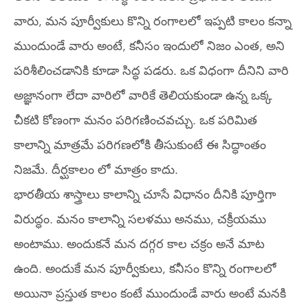
వారు, మన పూర్వీకులు కొన్ని రంగాలలో ఇప్పటి కాలం కన్నా
ముందుండే వారు అంటే, కనీసం ఇందులో నిజం ఎంత, అని
పరిశీలించడానికి కూడా సిద్ధ పడరు. ఒక విధంగా దీనిని వారి
అజ్ఞానంగా లేదా వారిలో వారికే తెలియకుండా ఉన్న ఒక్క
చీకటి కోణంగా మనం పరిగణించవచ్చు. ఒక పరిమిత
కాలాన్ని మాత్రమే పరిగణలోకి తీసుకుంటే ఈ సిద్ధాంతం
నిజమే. దీర్ఘకాలం లో మాత్రం కాదు.
భారతీయ శాస్త్రాలు కాలాన్ని చూసే విధానం దీనికి పూర్తిగా
విరుద్ధం. మనం కాలాన్ని సలళము అనము, చక్రీయము
అంటాము. అందుకనే మన దగ్గర కాల చక్రం అనే మాట
ఉంది. అందుకే మన పూర్వీకులు, కనీసం కొన్ని రంగాలలో
అయినా ప్రస్తుత కాలం కంటే ముందుండే వారు అంటే మనకి