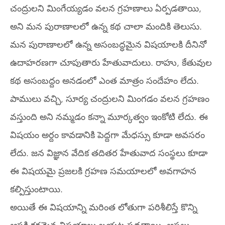
చంద్రులని మింగేయ్యడం వలన గ్రహణాలు ఏర్పడతాయి,
అని మన పురాణాలలో ఉన్న కథ చాలా మందికి తెలుసు.
మన పురాణాలలో ఉన్న అసంబద్ధమైన విషయాలకి దీనినో
ఉదాహరణగా చూపుతారు హేతువాదులు. రాహు, కేతువుల
కథ అసంబద్దం అనడంలో ఎంత మాత్రం సందేహం లేదు.
పాములు వచ్చి, సూర్య చంద్రులని మింగడం వలన గ్రహణం
వస్తుంది అని నమ్మడం కన్నా మూర్కత్వం ఇంకోటి లేదు. ఈ
విషయం అర్దం కావడానికి పెద్దగా మేధస్సు కూడా అవసరం
లేదు. జన విజ్ఞాన వేదిక తదితర హేతువాద సంస్థలు కూడా
ఈ విషయమై ప్రజలకి గ్రహణ సమయాలలో అవగాహన
కల్పిస్తుంటాయి.
అయితే ఈ విషయాన్ని మరింత లోతుగా పరిశీలిస్తే కొన్ని