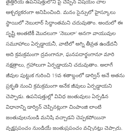
తైత్తిరీయ ఉపనిషత్తులోని పై చెప్పిన విషయం చాల
ఆశ్చర్యకరంగా అనిపించింది. మనం సైన్సులో హైస్కూలు
స్థాయిలో నెబులార్ సిద్ధాంతమని చదువుతాం. అందులో ఈ
సృష్టి అంతటికీ మొదలుగా ‘నెబులా’ అనగా వాయువుల
సమూహాలు ఏర్పడ్డాయనీ, వాటిలో అగ్ని తీవ్రత ఉండేదనీ
అది క్రమక్రమంగా ద్రవంగానూ, ఘనపదార్థంగానూ మారి
నక్షత్రాలు, గ్రహాలుగా ఏర్పడ్డాయని చదువుతాం. అలాగే
జీవుల పుట్టుక గురించి 19వ శతాబ్దంలో డార్విన్ అనే అతను
ప్రకృతి నుంచి క్రమక్రమంగా అనేక జీవులు ఏర్పడ్డాయని
చెప్పాడు. ఉపనిషత్తుల్లో వివిధ జంతువులు ఏర్పడిన
విధానాన్ని డార్విన్ చెప్పినట్లుగా చింపాంజి లాంటి
జంతువులనుండి మనిషి వచ్చాడని చెప్పకపోయినా
వృక్షప్రపంచం నుండియే జంతుప్రపంచం వచ్చినట్లు చెప్పారు.