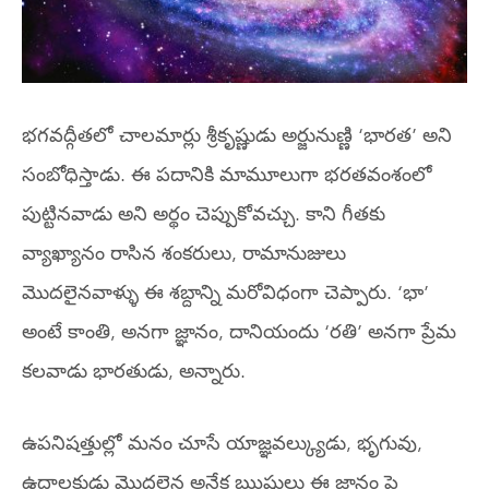
భగవద్గీతలో చాలమార్లు శ్రీకృష్ణుడు అర్జునుణ్ణి ‘భారత’ అని
సంబోధిస్తాడు. ఈ పదానికి మామూలుగా భరతవంశంలో
పుట్టినవాడు అని అర్థం చెప్పుకోవచ్చు. కాని గీతకు
వ్యాఖ్యానం రాసిన శంకరులు, రామానుజులు
మొదలైనవాళ్ళు ఈ శబ్దాన్ని మరోవిధంగా చెప్పారు. ‘భా’
అంటే కాంతి, అనగా జ్ఞానం, దానియందు ‘రతి’ అనగా ప్రేమ
కలవాడు భారతుడు, అన్నారు.
ఉపనిషత్తుల్లో మనం చూసే యాజ్ఞవల్క్యుడు, భృగువు,
ఉద్దాలకుడు మొదలైన అనేక ఋషులు ఈ జ్ఞానం పై