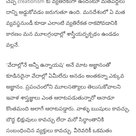
చెప్పే creationism కు వ్యతిరేకంగా ఉందంటూ మతపెద్దలు
దాన్ని అడ్డుకోవడం జరుగుతూ ఉంది. మనదేశంలో ఏ మత
వ్యవస్థనుండీ కూడా ఎలాంటి వ్యతిరేకత రాకపోవడానికి
కారణం మన మూలగ్రంథాల్లో శాస్త్రీయదృక్పథం ఉండడం
వల్లనే.
‘వేదాల్లోనే అన్నీ ఉన్నాయష’ అనే మాట అజ్ఞానంతో
కూడినదైనా వేదాల్లో ఏమీలేదు అనడం అంతకన్నా ఎక్కువ
అజ్ఞానం. ప్రపంచంలోని మూలసత్యాలు తెలుసుకోవాలని
ఇవాళ శాస్త్రజ్ఞులు ఎంత ఆరాటపడుతున్నారో ఆనాడూ
కొంతమంది అలాగే ఆరాటపడ్డారు. వాళ్ళు ఋషులు కావచ్చు,
బౌద్ధ భిక్షువులు కావచ్చు లేదా మరో సిద్ధాంతానికి
సంబంధించిన వ్యక్తులు కావచ్చు. వీరెవరికీ ఒకమతం