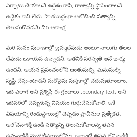
ఏర్పాటు చేయాలనే ఉద్దేశం కానీ, రాజ్యాన్ని స్థాపించాలనే
ఉద్దేశం కానీ లేదు. హేతుబద్ధంగా ఆలోచించి సత్యాన్ని
తెలుసుకోవడమే వీరి ఆకాంక్ష.
మరి మనం పురాణాల్లో బ్రహ్మదేవుడు అంటూ నాలుగు తలల
దేవుడు ఒకాయన ఉన్నాడనీ, అతనికి సరస్వతి అనే భార్య
ఉందనీ, ఆయన ప్రపంచంలోని జంతువుల్ని, మనుషుల్ని
సృష్టి చేస్తూంటాడనీ మరోవైపు పుస్తకాల్లో చదువుతూంటాం.
ఇది ఎలాగ అని ప్రశ్నిస్తే ఈ గ్రంథాలు secondary texts అని
ఇదివరలో చెప్పుకున్న విషయం గుర్తుచేసుకోవాలి. ఒకే
విషయాన్ని రెండుస్థాయిల్లో చెప్పడం ప్రాచీనుల ప్రత్యేకత.
ఆలోచనాశక్తి ఉండి సత్యాన్ని తెలుసుకోవాలన్న తపన
ఉన్నవాడికి మొదటిస్థాయిలోనూ, అలాంటి తపన లేనివాడికి,