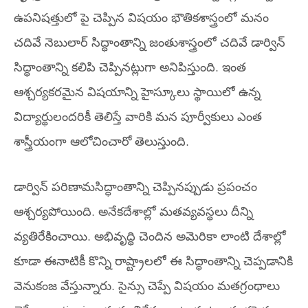
ఉపనిషత్తులో పై చెప్పిన విషయం భౌతికశాస్త్రంలో మనం
చదివే నెబులార్ సిద్ధాంతాన్ని జంతుశాస్త్రంలో చదివే డార్విన్
సిద్ధాంతాన్ని కలిపి చెప్పినట్లుగా అనిపిస్తుంది. ఇంత
ఆశ్చర్యకరమైన విషయాన్ని హైస్కూలు స్థాయిలో ఉన్న
విద్యార్థులందరికీ తెలిస్తే వారికి మన పూర్వీకులు ఎంత
శాస్త్రీయంగా ఆలోచించారో తెలుస్తుంది.
డార్విన్ పరిణామసిద్ధాంతాన్ని చెప్పినప్పుడు ప్రపంచం
ఆశ్చర్యపోయింది. అనేకదేశాల్లో మతవ్యవస్థలు దీన్ని
వ్యతిరేకించాయి. అభివృద్ధి చెందిన అమెరికా లాంటి దేశాల్లో
కూడా ఈనాటికీ కొన్ని రాష్ట్రాలలో ఈ సిద్ధాంతాన్ని చెప్పడానికి
వెనుకంజ వేస్తున్నారు. సైన్సు చెప్పే విషయం మతగ్రంథాలు