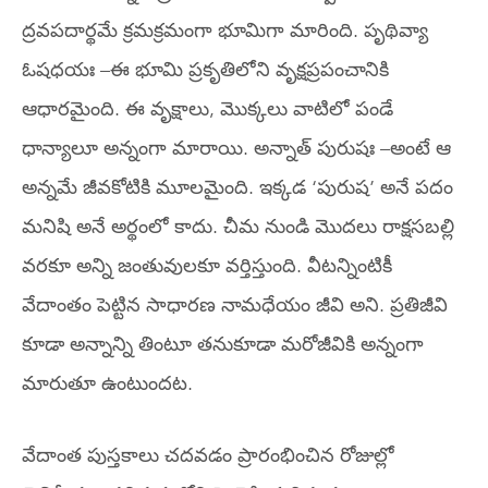
ద్రవపదార్థమే క్రమక్రమంగా భూమిగా మారింది. పృథివ్యా
ఓషధయః –ఈ భూమి ప్రకృతిలోని వృక్షప్రపంచానికి
ఆధారమైంది. ఈ వృక్షాలు, మొక్కలు వాటిలో పండే
ధాన్యాలూ అన్నంగా మారాయి. అన్నాత్ పురుషః –అంటే ఆ
అన్నమే జీవకోటికి మూలమైంది. ఇక్కడ ‘పురుష’ అనే పదం
మనిషి అనే అర్థంలో కాదు. చీమ నుండి మొదలు రాక్షసబల్లి
వరకూ అన్ని జంతువులకూ వర్తిస్తుంది. వీటన్నింటికీ
వేదాంతం పెట్టిన సాధారణ నామధేయం జీవి అని. ప్రతిజీవి
కూడా అన్నాన్ని తింటూ తనుకూడా మరోజీవికి అన్నంగా
మారుతూ ఉంటుందట.
వేదాంత పుస్తకాలు చదవడం ప్రారంభించిన రోజుల్లో