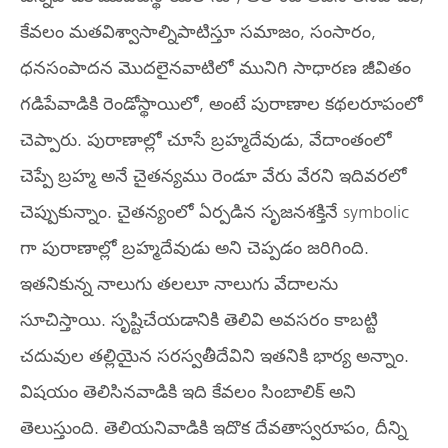
కేవలం మతవిశ్వాసాల్నిపాటిస్తూ సమాజం, సంసారం,
ధనసంపాదన మొదలైనవాటిలో మునిగి సాధారణ జీవితం
గడిపేవాడికి రెండోస్థాయిలో, అంటే పురాణాల కథలరూపంలో
చెప్పారు. పురాణాల్లో చూసే బ్రహ్మదేవుడు, వేదాంతంలో
చెప్పే బ్రహ్మ అనే చైతన్యము రెండూ వేరు వేరని ఇదివరలో
చెప్పుకున్నాం. చైతన్యంలో ఏర్పడిన సృజనశక్తినే symbolic
గా పురాణాల్లో బ్రహ్మదేవుడు అని చెప్పడం జరిగింది.
ఇతనికున్న నాలుగు తలలూ నాలుగు వేదాలను
సూచిస్తాయి. సృష్టిచేయడానికి తెలివి అవసరం కాబట్టి
చదువుల తల్లియైన సరస్వతీదేవిని ఇతనికి భార్య అన్నాం.
విషయం తెలిసినవాడికి ఇది కేవలం సింబాలిక్ అని
తెలుస్తుంది. తెలియనివాడికి ఇదొక దేవతాస్వరూపం, దీన్ని