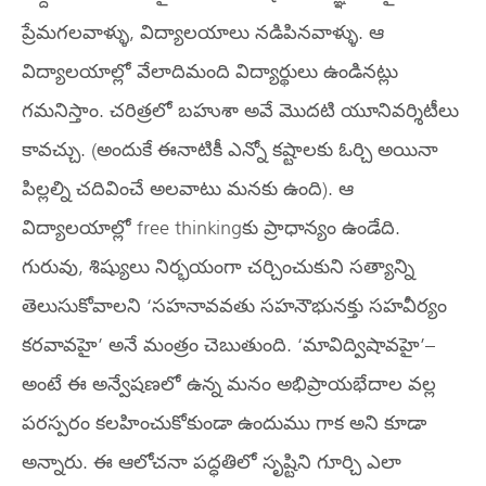
ప్రేమగలవాళ్ళు, విద్యాలయాలు నడిపినవాళ్ళు. ఆ
విద్యాలయాల్లో వేలాదిమంది విద్యార్థులు ఉండినట్లు
గమనిస్తాం. చరిత్రలో బహుశా అవే మొదటి యూనివర్శిటీలు
కావచ్చు. (అందుకే ఈనాటికీ ఎన్నో కష్టాలకు ఓర్చి అయినా
పిల్లల్ని చదివించే అలవాటు మనకు ఉంది). ఆ
విద్యాలయాల్లో free thinkingకు ప్రాధాన్యం ఉండేది.
గురువు, శిష్యులు నిర్భయంగా చర్చించుకుని సత్యాన్ని
తెలుసుకోవాలని ‘సహనావవతు సహనౌభునక్తు సహవీర్యం
కరవావహై’ అనే మంత్రం చెబుతుంది. ‘మావిద్విషావహై’–
అంటే ఈ అన్వేషణలో ఉన్న మనం అభిప్రాయభేదాల వల్ల
పరస్పరం కలహించుకోకుండా ఉందుము గాక అని కూడా
అన్నారు. ఈ ఆలోచనా పద్ధతిలో సృష్టిని గూర్చి ఎలా