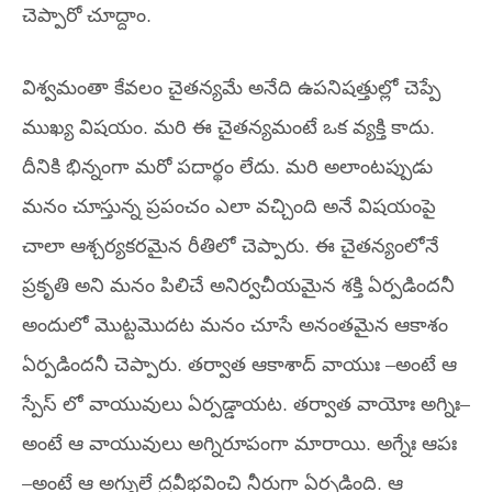
చెప్పారో చూద్దాం.
విశ్వమంతా కేవలం చైతన్యమే అనేది ఉపనిషత్తుల్లో చెప్పే
ముఖ్య విషయం. మరి ఈ చైతన్యమంటే ఒక వ్యక్తి కాదు.
దీనికి భిన్నంగా మరో పదార్థం లేదు. మరి అలాంటప్పుడు
మనం చూస్తున్న ప్రపంచం ఎలా వచ్చింది అనే విషయంపై
చాలా ఆశ్చర్యకరమైన రీతిలో చెప్పారు. ఈ చైతన్యంలోనే
ప్రకృతి అని మనం పిలిచే అనిర్వచీయమైన శక్తి ఏర్పడిందనీ
అందులో మొట్టమొదట మనం చూసే అనంతమైన ఆకాశం
ఏర్పడిందనీ చెప్పారు. తర్వాత ఆకాశాద్ వాయుః –అంటే ఆ
స్పేస్ లో వాయువులు ఏర్పడ్డాయట. తర్వాత వాయోః అగ్నిః–
అంటే ఆ వాయువులు అగ్నిరూపంగా మారాయి. అగ్నేః ఆపః
–అంటే ఆ అగ్నులే ద్రవీభవించి నీరుగా ఏర్పడింది. ఆ