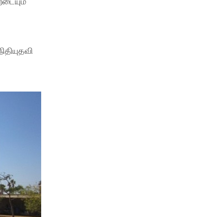
றடையும்
நிதியுதவி