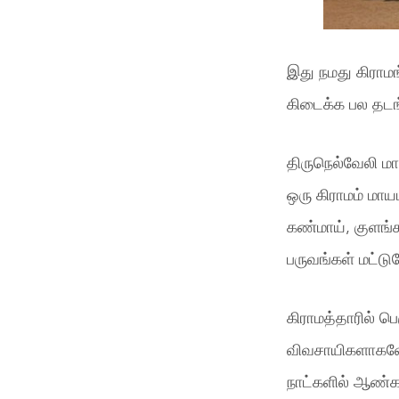
இது நமது கிராமங
கிடைக்க பல தடங
திருநெல்வேலி மா
ஒரு கிராமம் மாய
கண்மாய், குளங்
பருவங்கள் மட்டு
கிராமத்தாரில் ப
விவசாயிகளாகவோ
நாட்களில் ஆண்கள