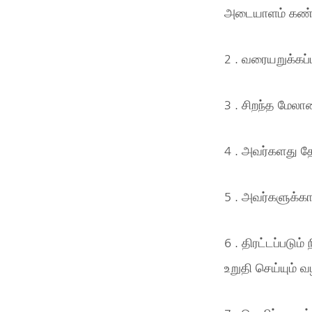
அடையாளம் கண்டு
2 . வரையறுக்கப
3 . சிறந்த மேலா
4 . அவர்களது த
5 . அவர்களுக்காக
6 . திரட்டப்படு
உறுதி செய்யும்