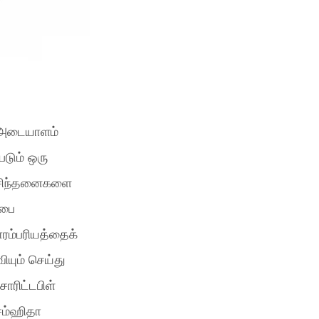
, அடையாளம்
படும் ஒரு
் சிந்தனைகளை
்பை
ாரம்பரியத்தைக்
ியும் செய்து
சாரிட்டபிள்
சம்ஹிதா