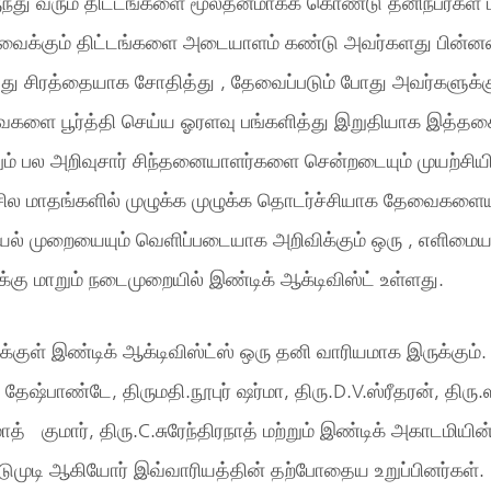
ுந்து வரும் திட்டங்களை மூலதனமாகக் கொண்டு தனிநபர்கள் ம
்வைக்கும் திட்டங்களை அடையாளம் கண்டு அவர்களது பின்னண
்து சிரத்தையாக சோதித்து , தேவைப்படும் போது அவர்களுக்கு
ளை பூர்த்தி செய்ய ஓரளவு பங்களித்து இறுதியாக இத்தகை
ும் பல அறிவுசார் சிந்தனையாளர்களை சென்றடையும் முயற்சியி
 சில மாதங்களில் முழுக்க முழுக்க தொடர்ச்சியாக தேவைகளைய
செயல் முறையையும் வெளிப்படையாக அறிவிக்கும் ஒரு , எளிமைய
க்கு மாறும் நடைமுறையில் இண்டிக் ஆக்டிவிஸ்ட் உள்ளது.
்குள் இண்டிக் ஆக்டிவிஸ்ட்ஸ் ஒரு தனி வாரியமாக இருக்கும்.
ேஷ்பாண்டே, திருமதி.நூபுர் ஷர்மா, திரு.D.V.ஸ்ரீதரன், திரு.ஸ
ோத் குமார், திரு.C.சுரேந்திரநாத் மற்றும் இண்டிக் அகாடமியின
 உடுமுடி ஆகியோர் இவ்வாரியத்தின் தற்போதைய உறுப்பினர்கள்.