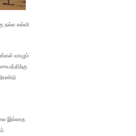
ு நல்ல கல்வி
ங்கள் வாழும்
வசாயத்திற்கு
றிரண்டு
லை இல்லாத
ம்