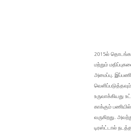
2015ல் தொடங்கப
மற்றும் மதிப்பு
அமைப்பு. இப்பண
வெளிப்படுத்தவும
உருவாக்கியது உட
காக்கும் பணியில்
வருகிறது. அவற்
டிரஸ்ட்டால் நட