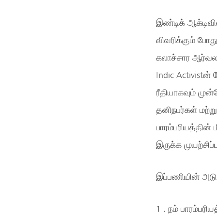
இண்டிக் ஆக்டிவி
விவரிக்கும் போத
கலாச்சார ஆர்வலர
Indic Activistன
ரீதியாகவும் முன
தனிநபர்கள் மற்ற
பாரம்பரியத்தின
இருக்க முயற்சிப்
இப்பணியின் அடுத
1 . நம் பாரம்பர