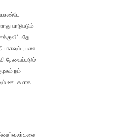
ஷ்பாண்டே
ராது பாடுபடும்
ஊக்குவிப்பதே
ீதியாகவும் , பண
தவி தேவைப்படும்
மூகம் நம்
தவும் ஊடகமாக
 தன்னார்வலர்களை