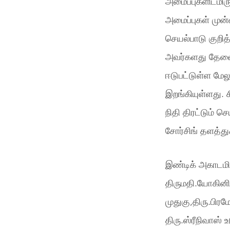
அமைப்புகளிடமிர
அமைப்புகள் முன
செயல்பாடு குறித
அவர்களது தேவைக
ஈடுபட்டுள்ள மேல
இறங்கியுள்ளது.
நிதி திரட்டும் 
சோர்சிங் தளத்து
இண்டிக் அகாடமிக
திருமதி.யோகினி த
முதுகு,திரு.பிரம
திரு.ஸ்ரீநிவாஸ்