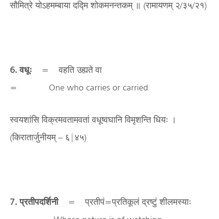
सौमित्रे योऽहमम्बाया दद्मि शोकमनन्तकम् ॥ (रामायणम् २/३५/२१)
6. वधूः
= वहति उह्यते वा
= One who carries or carried
स्वयशांसि विक्रमवतामवतां वधूष्वघानि विमृशन्ति धियः ।
(किरातार्जुनीयम् – ६|४५)
7. प्रतीपदर्शिनी
= प्रतीपं=प्रतिकूलं द्रष्टुं शीलमस्याः