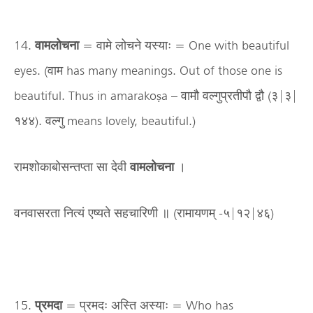
14.
वामलोचना
= वामे लोचने यस्याः = One with beautiful
eyes. (वाम has many meanings. Out of those one is
beautiful. Thus in amarakoṣa – वामौ वल्गुप्रतीपौ द्वौ (३|३|
१४४). वल्गु means lovely, beautiful.)
रामशोकाबोसन्तप्ता सा देवी
वामलोचना
।
वनवासरता नित्यं एष्यते सहचारिणी ॥ (रामायणम् -५|१२|४६)
15.
प्रमदा
= प्रमदः अस्ति अस्याः = Who has