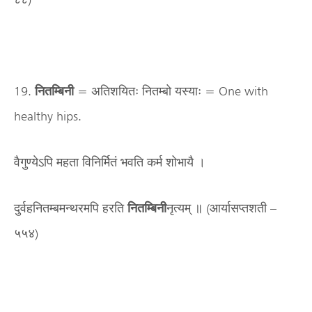
19.
नितम्बिनी
= अतिशयितः नितम्बो यस्याः = One with
healthy hips.
वैगुण्येऽपि महता विनिर्मितं भवति कर्म शोभायै ।
दुर्वहनितम्बमन्थरमपि हरति
नितम्बिनी
नृत्यम् ॥ (आर्यासप्तशती –
५५४)