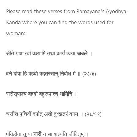
Please read these verses from Ramayana’s Ayodhya-
Kanda where you can find the words used for
woman:
सीते यथा त्वां वक्ष्यामि तथा कार्यं त्वया-
अबले
।
वने दोषा हि बहवो वदतस्तान् निबोध मे ॥ (२८/४)
सरीसृपाश्च बहवो बहुरूपाश्च
भामिनि
।
चरन्ति पृथिवीं दर्पात् अतो दुःखतरं वनम् ॥ (२८/१९)
पतिहीना तु या
नारी
न सा शक्ष्यति जीवितुम् ।