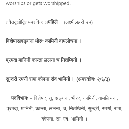
worships or gets worshipped.
तवैतद्वक्षोद्वितयमरविन्दाक्ष
महिले
। (लक्ष्मीलहरी २२)
विशेषास्त्वङ्गना भीरुः कामिनी वामलोचना ।
प्रमदा मानिनी कान्ता ललना च नितम्बिनी ।
सुन्दरी रमणी रामा कोपना सैव भामिनी ॥ (अमरकोषः २/६/३)
पदविभागः
– विशेषाः, तु, अङ्गना, भीरुः, कामिनी, वामलिचना,
प्रमदा, मानिनी, कान्ता, ललना, च, नितम्बिनी, सुन्दरी, रमणी, रामा,
कोपना, सा, एव, भामिनी ।