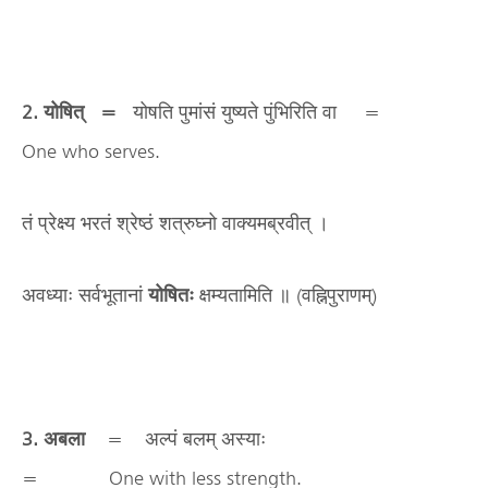
2. योषित् =
योषति पुमांसं युष्यते पुंभिरिति वा =
One who serves.
तं प्रेक्ष्य भरतं श्रेष्ठं शत्रुघ्नो वाक्यमब्रवीत् ।
अवध्याः सर्वभूतानां
योषितः
क्षम्यतामिति ॥ (वह्निपुराणम्)
3. अबला
= अल्पं बलम् अस्याः
= One with less strength.