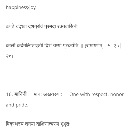
happiness/joy.
कण्ठे बद्ध्वा दशग्रीवं
प्रमदा
रक्तवासिनी
काली कर्दमलिप्ताङ्गी दिशं यम्यां प्रकर्षति ॥ (रामायणम् – ५|२५|
२०)
16.
मानिनी
= मानः अस्त्यस्याः = One with respect, honor
and pride.
विदूरथस्य तनया दाक्षिणात्यस्य भूभृतः ।