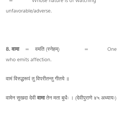
= Whose nature is of watching
unfavorable/adverse.
8. वामा
= वमति (स्नेहम्) = One
who emits affection.
वामं विरुद्धरूपं तु विपरीतन्तु गीतये ॥
वामेन सुखदा देवी
वामा
तेन मता बुधैः । (देवीपुराणे ४५ अध्यायः)