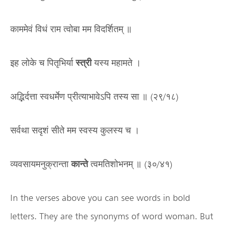
काममेवं विधं राम त्वोबा मम विदर्शितम् ॥
इह लोके च पितृभिर्या
स्त्री
यस्य महामते ।
अद्भिर्दत्ता स्वधर्मेण प्रीत्याभावेऽपि तस्य सा ॥ (२९/१८)
सर्वथा सदृशं सीते मम स्वस्य कुलस्य च ।
व्यवसायमनुक्रान्ता
कान्ते
त्वमतिशोभनम् ॥ (३०/४१)
In the verses above you can see words in bold
letters. They are the synonyms of word woman. But