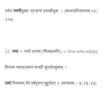
रथेन
रमणी
युक्तः प्रजानां दत्तकौतुकः । (कथासरित्सागरम् ५२|
२१४)
22.
रामा
= रमते अनया (गीतकलाभिः) = One who enjoys.
विभज्य नवधाऽत्मानं मानवीं सुरतोत्सुकाम् ।
रामां
निरमयन् रेमे वर्षपूगान् मुहूर्तवत् ॥ (भागवतम् – ३|२३|४३)