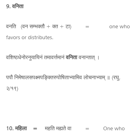
9. वनिता
वनति (वन सम्भक्तौ + क्त + टा) = one who
favors or distributes.
वशिष्ठधेनोरनुयायिनं तमावर्त्तमानं
वनिता
वनान्तात् ।
पपौ निमेषालसपक्ष्मपङ्क्तिरुपोषिताभ्यामिव लोचनाभ्याम् ॥ (रघु.
२/१९)
10. महिला =
महति मह्यते वा = One who