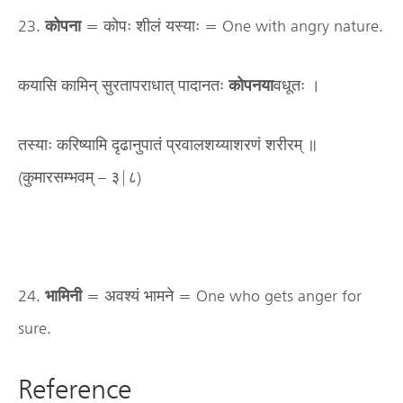
23.
कोपना
= कोपः शीलं यस्याः = One with angry nature.
कयासि कामिन् सुरतापराधात् पादानतः
कोपनया
वधूतः ।
तस्याः करिष्यामि दृढानुपातं प्रवालशय्याशरणं शरीरम् ॥
(कुमारसम्भवम् – ३|८)
24.
भामिनी
= अवश्यं भामने = One who gets anger for
sure.
Reference