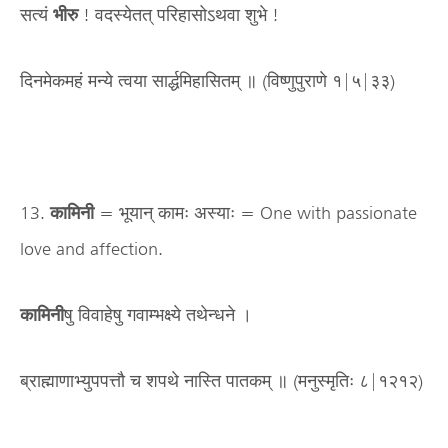
सत्यं
भीरु
! वदस्येतत् परिहासोऽथवा शुभे !
दिनमेकमहं मन्ये त्वया सार्द्धमिहासितम् ॥ (विष्णुपुराणे १|५|३३)
13.
कामिनी
= भूयान् कामः अस्याः = One with passionate
love and affection.
कामिनी
षु विवाहेषु गवाम्भक्ष्ये तथेन्धने ।
ब्राह्माणाभ्युपपत्तौ च शपथे नास्ति पातकम् ॥ (मनुस्मृतिः ८|१२१२)