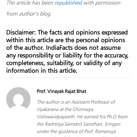
The article has been
republished
with permission
from author’s blog.
Disclaimer: The facts and opinions expressed
within this article are the personal opinions
of the author. IndiaFacts does not assume
any responsibility or liability for the accuracy,
completeness, suitability, or validity of any
information in this article.
Prof. Vinayak Rajat Bhat
The author is an Assistant Professor of
Vyakarana at the Chinmaya
Vishwavidyapeeth. He earned his Ph.D from
the Rashtriya Samskrit Sansthan, Sringeri
under the guidance of Prof. Ramanuja