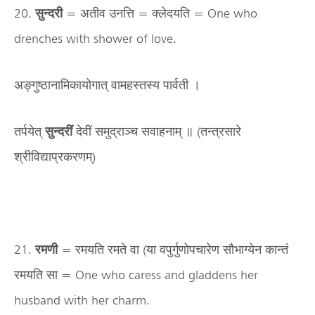
20.
सुन्दरी
= अतीव उनत्ति = क्लेदयति = One who
drenches with shower of love.
अङ्गुष्ठानामिकायोगात् वामहस्तस्य पार्वती ।
तर्पयेत्
सुन्दरीं
देवीं समुद्राञ्च सवाहनाम् ॥ (तन्त्रसारे
श्रीविद्याप्रकरणम्)
21.
रमणी
= रमयति रमते वा (या वपुर्गुणोपचारेण सौभाग्येन कान्तं
रमयति सा = One who caress and gladdens her
husband with her charm.