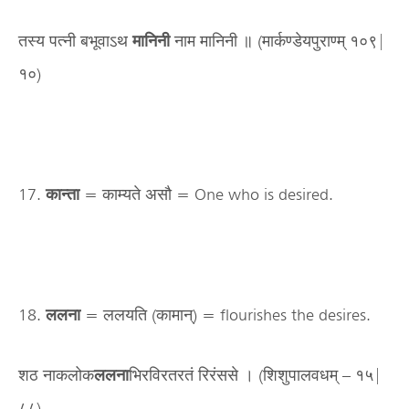
तस्य पत्नी बभूवाऽथ
मानिनी
नाम मानिनी ॥ (मार्कण्डेयपुराण्म् १०९|
१०)
17.
कान्ता
= काम्यते असौ = One who is desired.
18.
ललना
= ललयति (कामान्) = flourishes the desires.
शठ नाकलोक
ललना
भिरविरतरतं रिरंससे । (शिशुपालवधम् – १५|
८८)