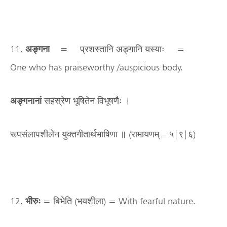
11.
अङ्गना =
प्रशस्तानि अङ्गानि यस्याः =
One who has praiseworthy /auspicious body.
अङ्गनानां
सहस्रेण भूषितेन विभूषणैः ।
रूपसंलापशीलेन युक्तगीतार्थभाषिणा ॥ (रामायणम् – ५|९|६)
12.
भीरुः
= बिभेति (भयशीला) = With fearful nature.