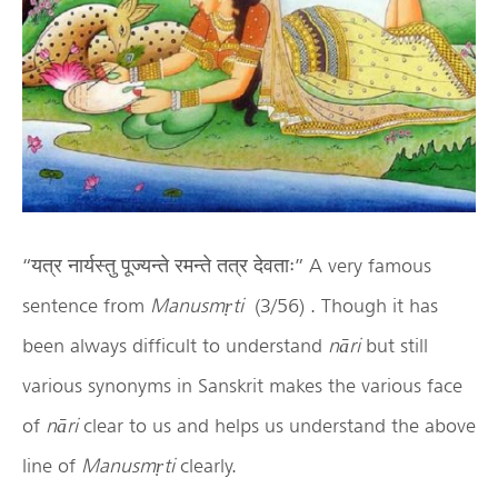
“यत्र नार्यस्तु पूज्यन्ते रमन्ते तत्र देवताः” A very famous
sentence from
Manusmṛti
(3/56) . Though it has
been always difficult to understand
nāri
but still
various synonyms in Sanskrit makes the various face
of
nāri
clear to us and helps us understand the above
line of
Manusmṛti
clearly.